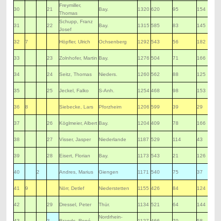
Freymiller,
30
21
Bay.
1320
620
95
154
Thomas
Schupp, Franz
31
22
Bay.
1315
585
83
145
Josef
32
7
Höpfler, Ulrich
Ochsenberg
1292
543
56
182
33
23
Zolnhofer, Martin
Bay.
1276
504
71
166
34
24
Seitz, Thomas
Nieders.
1260
562
88
125
35
25
Jeckel, Falko
S-Anh.
1254
468
98
153
36
8
Siebecke, Lars
Pforzheim
1206
599
39
29
37
26
Köglmeier, Albert
Bay.
1204
409
78
166
38
27
Visser, Jasper
Niederlande
1187
529
114
43
39
28
Eisert, Florian
Bay.
1173
543
21
126
40
2
Andres, Marius
Giengen
1171
540
75
37
41
9
Nörr, Detlef
Niederstetten
1155
426
84
124
42
29
Dressel, Peter
Thür.
1134
521
64
144
Nordrhein-
43
3
Brands, René
1127
466
70
58