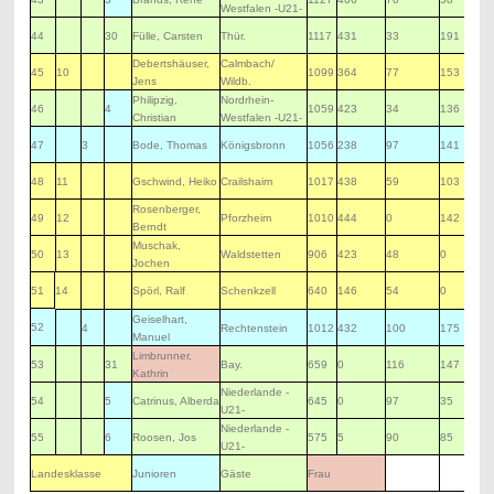
Westfalen -U21-
44
30
Fülle, Carsten
Thür.
1117
431
33
191
Debertshäuser,
Calmbach/
45
10
1099
364
77
153
Jens
Wildb.
Philipzig,
Nordrhein-
46
4
1059
423
34
136
Christian
Westfalen -U21-
47
3
Bode, Thomas
Königsbronn
1056
238
97
141
48
11
Gschwind, Heiko
Crailshaim
1017
438
59
103
Rosenberger,
49
12
Pforzheim
1010
444
0
142
Berndt
Muschak,
50
13
Waldstetten
906
423
48
0
Jochen
51
14
Spörl, Ralf
Schenkzell
640
146
54
0
Geiselhart,
52
4
Rechtenstein
1012
432
100
175
Manuel
Limbrunner,
53
31
Bay.
659
0
116
147
Kathrin
Niederlande -
54
5
Catrinus, Alberda
645
0
97
35
U21-
Niederlande -
55
6
Roosen, Jos
575
5
90
85
U21-
Landesklasse
Junioren
Gäste
Frau