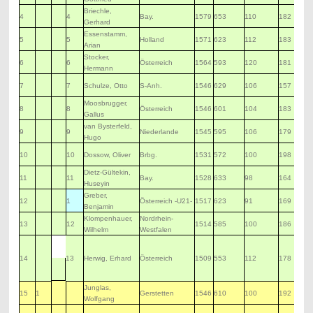
Briechle,
4
4
Bay.
1579
653
110
182
Gerhard
Essenstamm,
5
5
Holland
1571
623
112
183
Arian
Stocker,
6
6
Österreich
1564
593
120
181
Hermann
7
7
Schulze, Otto
S-Anh.
1546
629
106
157
Moosbrugger,
8
8
Österreich
1546
601
104
183
Gallus
van Bysterfeld,
9
9
Niederlande
1545
595
106
179
Hugo
10
10
Dossow, Oliver
Brbg.
1531
572
100
198
Dietz-Gültekin,
11
11
Bay.
1528
633
98
164
Huseyin
Greber,
12
1
Österreich -U21-
1517
623
91
169
Benjamin
Klompenhauer,
Nordrhein-
13
12
1514
585
100
186
Wilhelm
Westfalen
14
13
Herwig, Erhard
Österreich
1509
553
112
178
Junglas,
15
1
Gerstetten
1546
610
100
192
Wolfgang