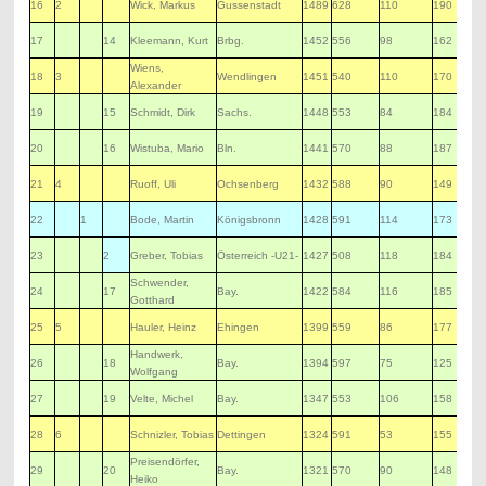
16
2
Wick, Markus
Gussenstadt
1489
628
110
190
17
14
Kleemann, Kurt
Brbg.
1452
556
98
162
Wiens,
18
3
Wendlingen
1451
540
110
170
Alexander
19
15
Schmidt, Dirk
Sachs.
1448
553
84
184
20
16
Wistuba, Mario
Bln.
1441
570
88
187
21
4
Ruoff, Uli
Ochsenberg
1432
588
90
149
22
1
Bode, Martin
Königsbronn
1428
591
114
173
23
2
Greber, Tobias
Österreich -U21-
1427
508
118
184
Schwender,
24
17
Bay.
1422
584
116
185
Gotthard
25
5
Hauler, Heinz
Ehingen
1399
559
86
177
Handwerk,
26
18
Bay.
1394
597
75
125
Wolfgang
27
19
Velte, Michel
Bay.
1347
553
106
158
28
6
Schnizler, Tobias
Dettingen
1324
591
53
155
Preisendörfer,
29
20
Bay.
1321
570
90
148
Heiko