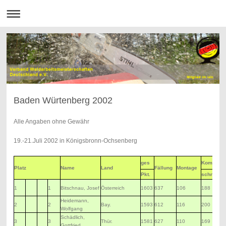
Baden Würtenberg 2002
Alle Angaben ohne Gewähr
19.-21.Juli 2002 in Königsbronn-Ochsenberg
ges
Kombi.-
Platz
Name
Land
Fällung
Montage
Pkt.
schnitte
1
1
Bitschnau, Josef
Österreich
1603
637
106
188
Heidemann,
2
2
Bay.
1593
612
116
200
Wolfgang
Schädlich,
3
3
Thür.
1581
627
110
169
Gottfried