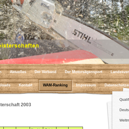
n
Aktuelles
Der Verband
Der Motorsägensport
Landesver
loads
Kontakt
WAM-Ranking
Impressum
Datenschutze
Qualif
terschaft 2003
Deuts
Weltm