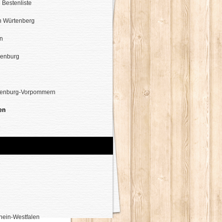
 Bestenliste
 Würtenberg
n
enburg
enburg-Vorpommern
en
?
3
5
7
9
hein-Westfalen