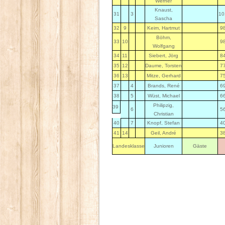
Werner
Knaust,
31
3
10
Sascha
32
9
Keim, Hartmut
9
Böhm,
33
10
9
Wolfgang
34
11
Siebert, Jörg
8
35
12
Daume, Torsten
7
36
13
Mitze, Gerhard
7
37
4
Brands, René
6
38
5
Wüst, Michael
6
Philipzig,
39
6
5
Christian
40
7
Knopf, Stefan
4
41
14
Geil, André
3
Landesklasse
Junioren
Gäste