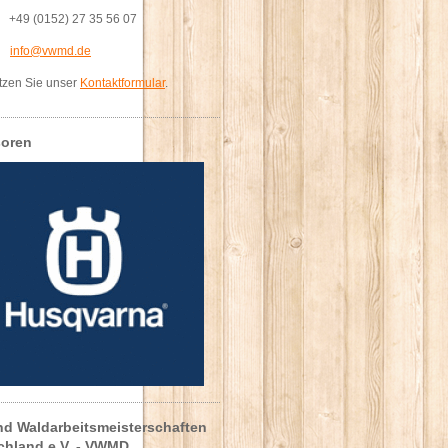
: +49 (0152) 27 35 56 07
l:
info@vwmd.de
tzen Sie unser
Kontaktformular
.
oren
nd Waldarbeitsmeisterschaften
chland e.V. - VWMD