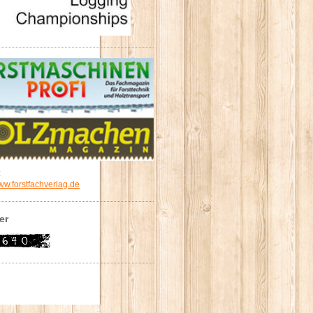
:
w.forstfachverlag.de
er