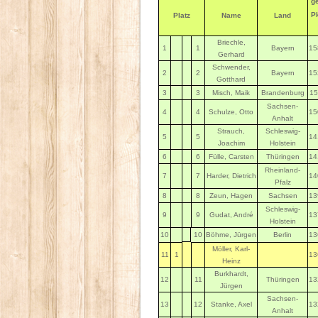
g
Pk
Platz
Name
Land
Briechle,
1
1
Bayern
15
Gerhard
Schwender,
2
2
Bayern
15
Gotthard
3
3
Misch, Maik
Brandenburg
15
Sachsen-
4
4
Schulze, Otto
15
Anhalt
Strauch,
Schleswig-
5
5
14
Joachim
Holstein
6
6
Fülle, Carsten
Thüringen
14
Rheinland-
7
7
Harder, Dietrich
14
Pfalz
8
8
Zeun, Hagen
Sachsen
13
Schleswig-
9
9
Gudat, André
13
Holstein
10
10
Böhme, Jürgen
Berlin
13
Möller, Karl-
11
1
13
Heinz
Burkhardt,
12
11
Thüringen
13
Jürgen
Sachsen-
13
12
Stanke, Axel
13
Anhalt