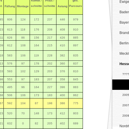
es
Kombi.-
Präzi.-
ges.
Ewige
t.
schnitte
schnitte
Parcours
Fällung
Montage
Astung
Baden
85
606
124
172
237
446
979
Bayer
23
613
118
176
208
408
910
Brand
11
626
86
156
217
426
885
Berlin
09
612
108
164
215
410
897
Meckl
18
583
106
119
228
382
835
13
576
97
178
202
360
837
Hess
03
593
102
129
203
376
810
???
98
553
97
183
207
358
845
200
78
495
96
164
227
396
883
200
68
506
106
173
183
400
862
67
592
104
87
198
386
775
200
23
520
70
148
173
412
803
200
21
632
0
82
205
402
689
Nordr