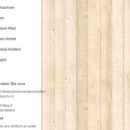
rsachsen
sen
land-Pfalz
en-Anhalt
swig-Holstein
ngen
inden Sie uns
 Waldarbeitsmeisterschaften
land e.V.
ff-Weg 4
erstetten
kt
ie uns einfach an unter