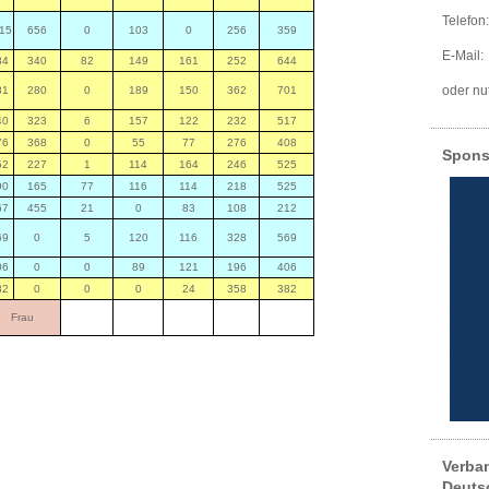
Telefon
15
656
0
103
0
256
359
E-Mai
84
340
82
149
161
252
644
oder nu
81
280
0
189
150
362
701
40
323
6
157
122
232
517
76
368
0
55
77
276
408
Spons
52
227
1
114
164
246
525
90
165
77
116
114
218
525
67
455
21
0
83
108
212
69
0
5
120
116
328
569
06
0
0
89
121
196
406
82
0
0
0
24
358
382
Frau
Verba
Deuts