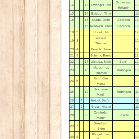
Schleswig-
14
13
Dwenger, Dirk
13
Holstein
15
14
Baldauf, Timo
13
16
15
Krauß, Gerd
Sachsen
13
17
16
Nentwich, Chris
Sachsen
12
18
2
Rödel, Dirk
12
Wickert,
19
3
12
Thomas
20
4
Dersch, Dieter
12
21
5
Schenk, Bernd
12
22
17
Wistuba, Mario
Berlin
12
Marschner,
23
18
Thüringen
12
Thomas
Berghöfer,
24
6
12
Marco
Seebauer,
25
19
Thüringen
11
Martin
26
1
Heipel, Stefan
11
27
2
Grass, Nicolai
11
Zolnhofer,
28
20
Bayern
10
Martin
Gundlach,
29
7
10
Björn
Klingelhöfer,
30
8
10