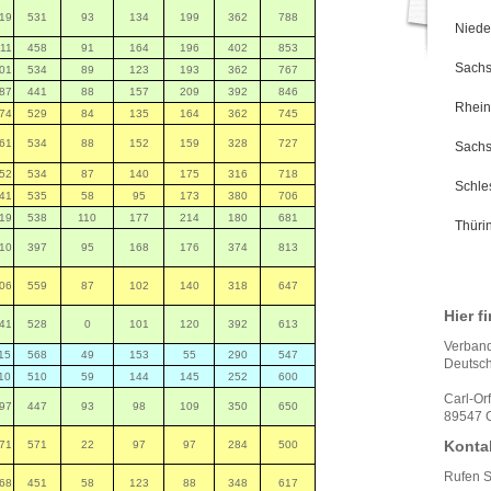
19
531
93
134
199
362
788
Niede
11
458
91
164
196
402
853
Sach
01
534
89
123
193
362
767
87
441
88
157
209
392
846
Rhein
74
529
84
135
164
362
745
61
534
88
152
159
328
727
Sachs
52
534
87
140
175
316
718
Schle
41
535
58
95
173
380
706
19
538
110
177
214
180
681
Thüri
10
397
95
168
176
374
813
06
559
87
102
140
318
647
Hier f
41
528
0
101
120
392
613
Verband
15
568
49
153
55
290
547
Deutsch
10
510
59
144
145
252
600
Carl-Or
97
447
93
98
109
350
650
89547 G
Konta
71
571
22
97
97
284
500
Rufen S
68
451
58
123
88
348
617