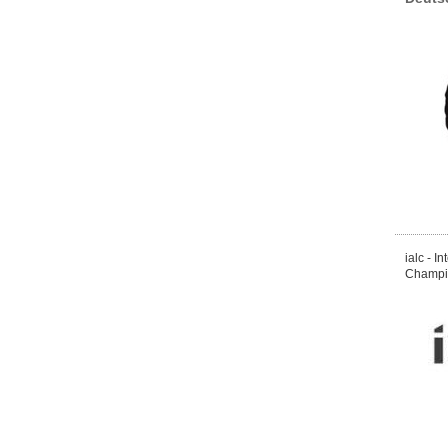
ialc - I
Champi