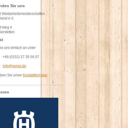
inden Sie uns
 Waldarbeitsmeisterschaften
land e.V.
ff-Weg 4
erstetten
kt
ie uns einfach an unter
: +49 (0152) 27 35 56 07
l:
info@vwmd.de
tzen Sie unser
Kontaktformular
.
oren