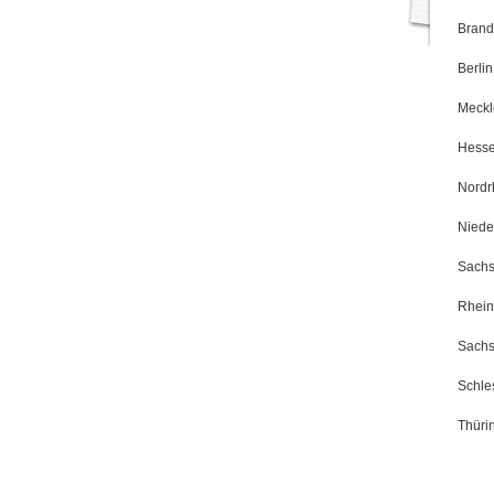
Brand
Berlin
Meckl
Hess
Nordr
Niede
Sach
Rhein
Sachs
Schle
Thüri