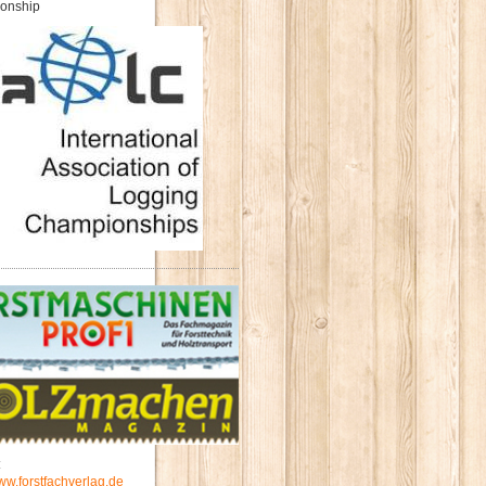
onship
:
w.forstfachverlag.de