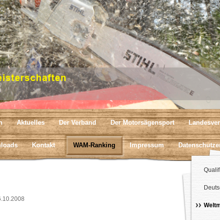
n
Aktuelles
Der Verband
Der Motorsägensport
Landesver
loads
Kontakt
WAM-Ranking
Impressum
Datenschutze
Qualif
Deuts
06.10.2008
Weltm