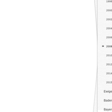
199
200
200
200
200
200
201
201
201
201
Ewige
Baden
Bayer