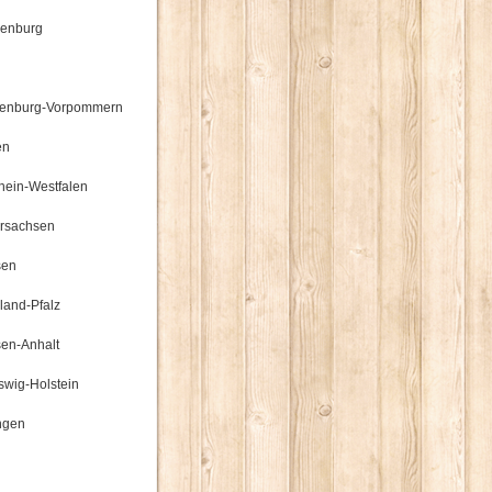
enburg
enburg-Vorpommern
en
hein-Westfalen
rsachsen
sen
land-Pfalz
en-Anhalt
swig-Holstein
ngen