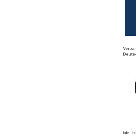
Verba
Deuts
ialc - I