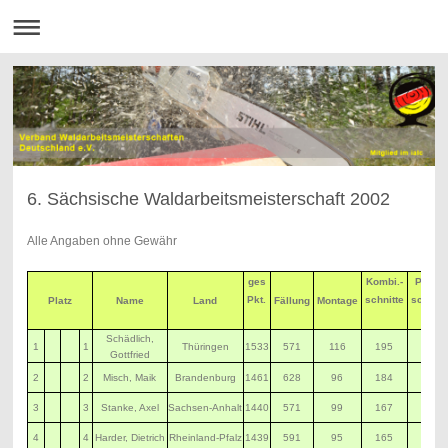
6. Sächsische Waldarbeitsmeisterschaft 2002
Alle Angaben ohne Gewähr
ges
Kombi.-
Präzi.-
Pkt.
schnitte
schnitt
Platz
Name
Land
Fällung
Montage
Schädlich,
1
1
Thüringen
1533
571
116
195
219
Gottfried
2
2
Misch, Maik
Brandenburg
1461
628
96
184
199
3
3
Stanke, Axel
Sachsen-Anhalt
1440
571
99
167
199
4
4
Harder, Dietrich
Rheinland-Pfalz
1439
591
95
165
190