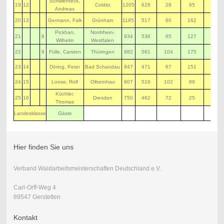
Schwienteck,
19
12
Colditz
1205
626
28
65
200
Andreas
20
13
Germann, Falk
Grünhain
1185
517
60
162
130
Pickhan,
Nordrhein-
21
8
934
536
65
127
206
Wilhelm
Westfalen
22
9
Fülle, Carsten
Thüringen
882
561
104
175
42
23
14
Döring, Peter
Bad Schandau
847
471
67
151
158
24
15
Loose, Rolf
Olbernhau
807
516
102
89
100
Küchler,
25
16
Dresden
750
462
72
25
191
Thomas
Landesklasse
Gäste
Hier finden Sie uns
Verband Waldarbeitsmeisterschaften Deutschland e.V.
Carl-Orff-Weg 4
89547 Gerstetten
Kontakt