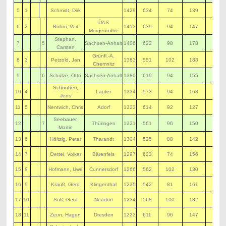
5
1
Schmidt, Dirk
1429
634
74
139
190
ÜAS
6
2
Böhm, Veit
1413
639
94
147
195
Morgenröthe
Stephan,
7
5
Sachsen-Anhalt
1406
622
98
178
146
Carsten
Grünfl.-A.
8
3
Petzold, Jan
1383
551
102
188
196
Chemnitz
9
6
Schulze, Otto
Sachsen-Anhalt
1380
619
94
155
146
Schönherr,
10
4
Lauter
1334
573
94
168
191
Jens
11
5
Nentwich, Chris
Adorf
1323
614
92
127
156
Seebauer,
12
7
Thüringen
1321
561
96
150
168
Martin
13
6
Höltzig, Peter
Tharandt
1304
525
88
142
181
14
7
Oettel, Volker
Bärenfels
1297
623
74
156
140
15
8
Hofmann, Uwe
Cunnersdorf
1266
562
102
130
128
16
9
Krauß, Gerd
Klingenthal
1235
542
81
161
119
17
10
Süß, Gerd
Neudorf
1234
568
100
132
118
18
11
Zeun, Hagen
Dresden
1223
611
96
147
45