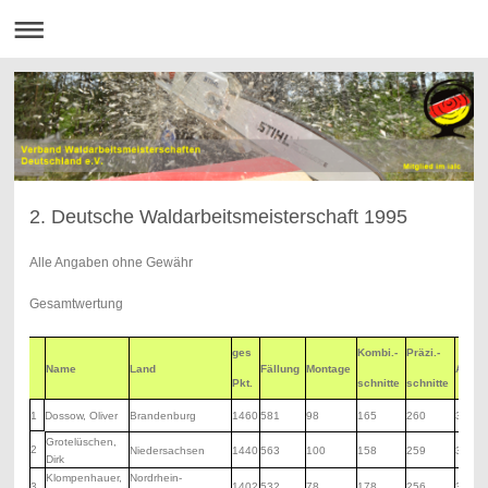
2. Deutsche Waldarbeitsmeisterschaft 1995
Alle Angaben ohne Gewähr
Gesamtwertung
ges
Kombi.-
Präzi.-
Name
Land
Fällung
Montage
Astun
Pkt.
schnitte
schnitte
1
Dossow, Oliver
Brandenburg
1460
581
98
165
260
356
Grotelüschen,
2
Niedersachsen
1440
563
100
158
259
360
Dirk
Klompenhauer,
Nordrhein-
3
1402
532
78
178
256
358