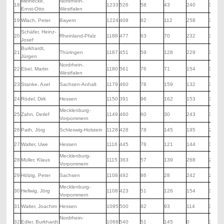
Meinecke,
Nordrhein-
18
1233
526
58
43
240
366
Ernst-Otto
Westfalen
19
Wlach, Peter
Bayern
1224
408
82
112
258
364
Schäfer, Heinz-
20
Rheinland-Pfalz
1188
477
63
70
232
346
Josef
Burkhardt,
21
Thüringen
1187
451
59
128
229
320
Jürgen
Nordrhein-
22
Ebel, Martin
1180
561
76
71
154
318
Westfalen
23
Stanke, Axel
Sachsen-Anhalt
1179
460
78
159
132
350
24
Rödel, Dirk
Hessen
1150
391
96
162
153
348
Mecklenburg-
25
Zahn, Detlef
1149
460
60
30
243
356
Vorpommern
26
Path, Jörg
Schleswig-Holstein
1128
428
78
145
195
282
27
Walter, Uwe
Hessen
1116
445
78
121
144
328
Mecklenburg-
28
Müller, Klaus
1115
363
57
139
268
288
Vorpommern
29
Hölzig, Peter
Sachsen
1108
492
86
28
242
260
Mecklenburg-
30
Hellwig, Jörg
1108
423
51
126
154
354
Vorpommern
31
Walter, Joachim
Hessen
1095
500
82
93
114
306
Nordrhein-
32
Edler, Burkhardt
1068
540
51
145
0
332