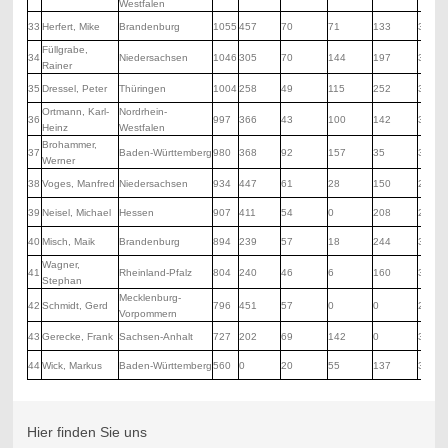
Westfalen
33
Herfert, Mike
Brandenburg
1055
457
70
71
133
324
Füllgrabe,
34
Niedersachsen
1046
305
70
144
197
330
Rainer
35
Dressel, Peter
Thüringen
1004
258
49
115
252
330
Ortmann, Karl-
Nordrhein-
36
997
366
43
100
142
346
Heinz
Westfalen
Brohammer,
37
Baden-Württemberg
980
368
92
157
35
328
Werner
38
Voges, Manfred
Niedersachsen
934
447
61
28
150
248
39
Neisel, Michael
Hessen
907
411
54
0
208
234
40
Misch, Maik
Brandenburg
894
239
57
18
244
336
Wagner,
41
Rheinland-Pfalz
804
240
46
6
160
352
Stephan
Mecklenburg-
42
Schmidt, Gerd
796
451
57
0
0
288
Vorpommern
43
Gerecke, Frank
Sachsen-Anhalt
727
202
69
142
0
314
44
Wick, Markus
Baden-Württemberg
560
0
20
55
137
348
Hier finden Sie uns