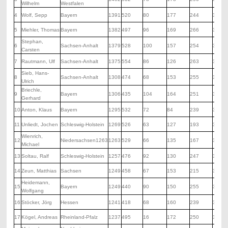
Wilhelm
Westfalen
4
Wolf, Sepp
Bayern
1391
520
80
177
244
370
5
Miehler, Thomas
Bayern
1382
497
96
169
266
354
Stephan,
6
Sachsen-Anhalt
1379
528
100
157
254
340
Carsten
7
Rautmann, Ulf
Sachsen-Anhalt
1375
554
86
126
263
346
Sieb, Hans-
8
Sachsen-Anhalt
1308
474
68
153
255
358
Ulrich
Briechle,
9
Bayern
1306
435
104
164
251
352
Gerhard
10
Anton, Klaus
Bayern
1295
532
72
84
239
368
11
Unliedt, Jochen
Schleswig-Holstein
1269
526
63
127
193
360
Wienrich,
12
Niedersachsen1263
1263
529
66
135
167
366
Michael
13
Soltau, Ralf
Schleswig-Holstein
1257
476
92
130
247
312
14
Zeun, Matthias
Sachsen
1249
458
67
153
215
356
Heidemann,
15
Bayern
1249
440
90
150
255
314
Wolfgang
16
Stöcker, Jörg
Hessen
1241
418
68
160
239
356
17
Kögel, Andreas
Rheinland-Pfalz
1237
495
16
172
250
304