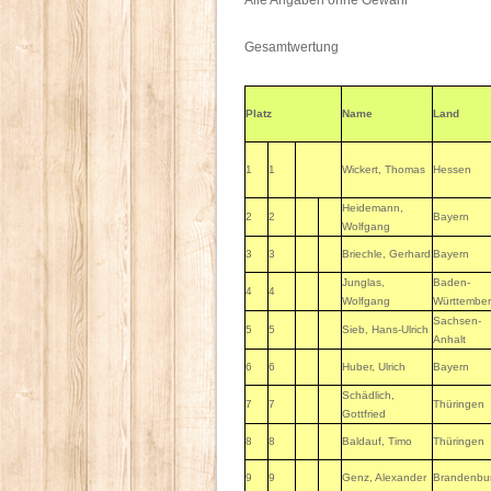
Alle Angaben ohne Gewähr
Gesamtwertung
Platz
Name
Land
1
1
Wickert, Thomas
Hessen
Heidemann,
2
2
Bayern
Wolfgang
3
3
Briechle, Gerhard
Bayern
Junglas,
Baden-
4
4
Wolfgang
Württembe
Sachsen-
5
5
Sieb, Hans-Ulrich
Anhalt
6
6
Huber, Ulrich
Bayern
Schädlich,
7
7
Thüringen
Gottfried
8
8
Baldauf, Timo
Thüringen
9
9
Genz, Alexander
Brandenbu