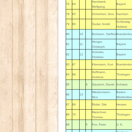
Handwerk,
76
64
Bayern
Wolfgang
78
65
Schönherr, Jens
Sachsen
Schleswig-
79
66
Gudat, André
Holstein
80
10
Bormann, Steffen
Brandenbu
Hengst,
81
11
Bayern
Christoph
Scheder,
82
12
Bayern
Christian
83
67
Kleemann, Kurt
Brandenbu
Hoffmann,
84
68
Thüringen
Andreas
85
4
Gautschi, Daniel
Schweiz
Wiedenmann,
Baden-
86
13
Nico
Württembe
87
69
Rödel, Dirk
Hessen
Marschner,
88
70
Thüringen
Thomas
89
5
Fox, Peter
U. K.