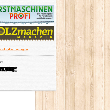
:
w.forstfachverlag.de
er