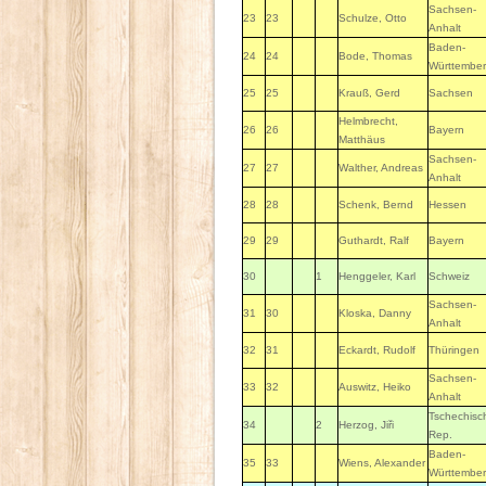
Sachsen-
23
23
Schulze, Otto
Anhalt
Baden-
24
24
Bode, Thomas
Württembe
25
25
Krauß, Gerd
Sachsen
Helmbrecht,
26
26
Bayern
Matthäus
Sachsen-
27
27
Walther, Andreas
Anhalt
28
28
Schenk, Bernd
Hessen
29
29
Guthardt, Ralf
Bayern
30
1
Henggeler, Karl
Schweiz
Sachsen-
31
30
Kloska, Danny
Anhalt
32
31
Eckardt, Rudolf
Thüringen
Sachsen-
33
32
Auswitz, Heiko
Anhalt
Tschechisc
34
2
Herzog, Jiři
Rep.
Baden-
35
33
Wiens, Alexander
Württembe