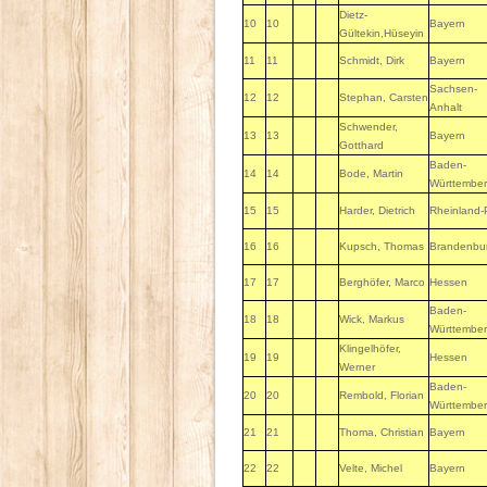
Dietz-
10
10
Bayern
Gültekin,Hüseyin
11
11
Schmidt, Dirk
Bayern
Sachsen-
12
12
Stephan, Carsten
Anhalt
Schwender,
13
13
Bayern
Gotthard
Baden-
14
14
Bode, Martin
Württembe
15
15
Harder, Dietrich
Rheinland-
16
16
Kupsch, Thomas
Brandenbu
17
17
Berghöfer, Marco
Hessen
Baden-
18
18
Wick, Markus
Württembe
Klingelhöfer,
19
19
Hessen
Werner
Baden-
20
20
Rembold, Florian
Württembe
21
21
Thoma, Christian
Bayern
22
22
Velte, Michel
Bayern