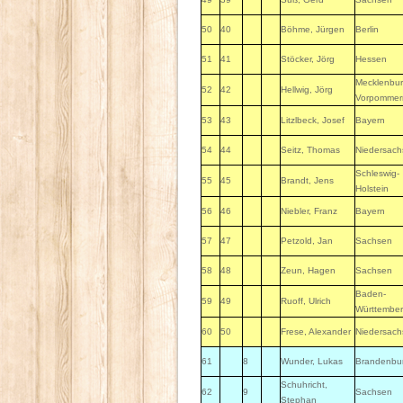
50
40
Böhme, Jürgen
Berlin
51
41
Stöcker, Jörg
Hessen
Mecklenbur
52
42
Hellwig, Jörg
Vorpommer
53
43
Litzlbeck, Josef
Bayern
54
44
Seitz, Thomas
Niedersac
Schleswig-
55
45
Brandt, Jens
Holstein
56
46
Niebler, Franz
Bayern
57
47
Petzold, Jan
Sachsen
58
48
Zeun, Hagen
Sachsen
Baden-
59
49
Ruoff, Ulrich
Württembe
60
50
Frese, Alexander
Niedersac
61
8
Wunder, Lukas
Brandenbu
Schuhricht,
62
9
Sachsen
Stephan