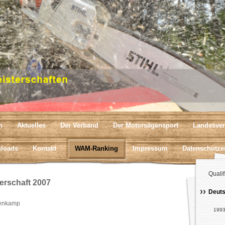
n
Aktuelles
Der Verband
Der Motorsägensport
Landesver
loads
Kontakt
WAM-Ranking
Impressum
Datenschutze
Qualif
erschaft 2007
Deuts
penkamp
199