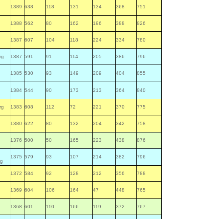
1389
638
118
131
134
368
751
1388
562
80
162
196
388
826
1387
607
104
118
224
334
780
rg
1387
591
91
114
205
386
796
1385
530
93
149
209
404
855
1384
544
90
173
213
364
840
rg
1383
608
112
72
221
370
775
1380
622
80
132
204
342
758
1376
500
50
165
223
438
876
1375
579
93
107
214
382
796
rg
1372
584
92
128
212
356
788
1369
604
106
164
47
448
765
1368
601
110
166
119
372
767