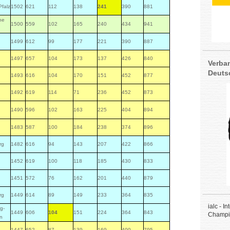
Pfalz
1502
621
112
138
241
390
881
he
1500
559
102
165
240
434
941
1499
612
99
177
221
390
887
1497
657
104
173
137
426
840
Verba
Deuts
1493
616
104
170
151
452
877
1492
619
114
71
236
452
873
1490
596
102
163
225
404
894
1483
587
100
184
238
374
896
rg
1482
616
94
143
207
422
866
1452
619
100
118
185
430
833
1451
572
76
162
201
440
879
rg
1449
614
89
149
233
364
835
ialc - I
g-
1449
606
104
151
224
364
843
Champi
n
1447
652
87
139
169
400
795