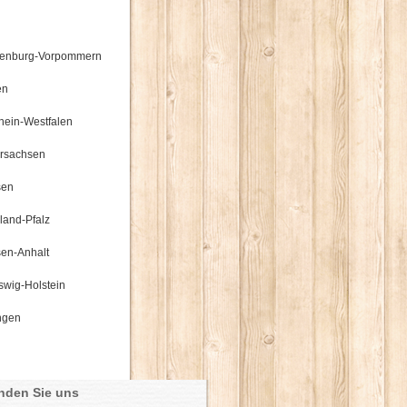
enburg-Vorpommern
en
hein-Westfalen
rsachsen
sen
land-Pfalz
en-Anhalt
swig-Holstein
ngen
inden Sie uns