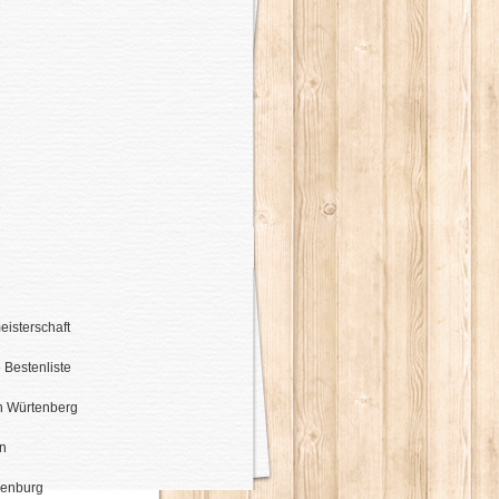
5
7
9
1
3
5
7
9
eisterschaft
 Bestenliste
 Würtenberg
n
enburg