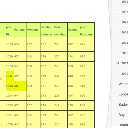
199
199
199
ges
Kombi.-
Präzi.-
ges.
Fällung
Montage
Astung
200
Pkt.
schnitte
schnitte
Parcours
200
1633
657
122
177
235
442
976
200
1629
655
116
179
235
444
974
200
1623
646
130
187
240
420
977
200
1611
655
106
179
231
440
956
rg
Weltm
1604
659
108
171
230
436
945
Ewige
1604
644
95
173
238
454
960
Baden
1603
655
102
176
242
428
948
Bayer
1601
639
118
179
233
432
962
rg
1579
640
110
174
215
440
939
Brand