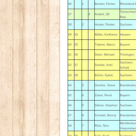
36
1
Becker, Florian
Rheinland-
Tschechisc
37
3
Anderl, Jiři
Rep.
38
2
Huster, Florian
Sachsen
39
34
Müller, Karlheinz
Hessen
40
35
Trabert, Marco
Bayern
41
36
Stein, Michael
Thüringen
Sachsen-
42
37
Stanke, Axel
Anhalt
43
38
Böhm, Sylvio
Sachsen
44
3
Gericke, Steve
Brandenbu
45
4
Zobel, René
Bayern
46
5
Sittner, Stephan
Sachsen
47
6
Scheidt, Benny
Brandenbu
Mecklenbur
48
7
Rütz, Nico
Vorpommer
49
39
Süß, Gerd
Sachsen