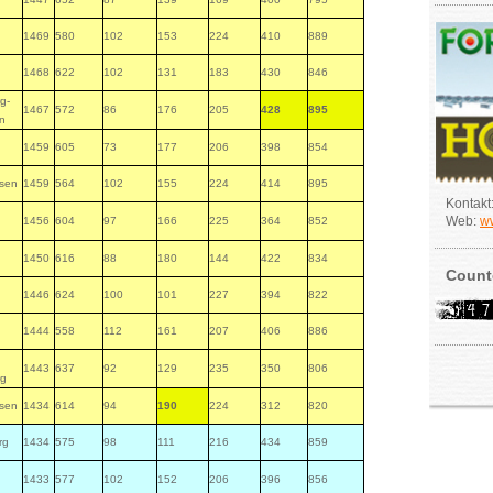
1469
580
102
153
224
410
889
1468
622
102
131
183
430
846
g-
1467
572
86
176
205
428
895
n
1459
605
73
177
206
398
854
hsen
1459
564
102
155
224
414
895
Kontakt
Web:
ww
1456
604
97
166
225
364
852
1450
616
88
180
144
422
834
Count
1446
624
100
101
227
394
822
1444
558
112
161
207
406
886
1443
637
92
129
235
350
806
rg
hsen
1434
614
94
190
224
312
820
rg
1434
575
98
111
216
434
859
1433
577
102
152
206
396
856