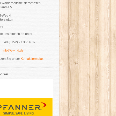
 Waldarbeitsmeisterschaften
land e.V.
ff-Weg 4
erstetten
kt
ie uns einfach an unter
: +49 (0152) 27 35 56 07
l:
info@vwmd.de
tzen Sie unser
Kontaktformular
.
oren