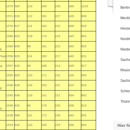
1575
565
124
190
230
466
1010
Berlin
1571
633
122
161
227
428
938
Meckl
1570
637
114
182
231
406
933
Hess
1566
603
126
174
223
440
963
Nordr
1560
608
98
191
223
440
952
rg
Niede
Pfalz
1559
628
114
160
217
440
931
Sach
rg
1557
640
69
186
214
448
917
Rhein
1555
605
120
171
231
428
950
Sachs
1546
628
104
183
221
410
918
rg
Schle
1540
648
126
141
221
404
892
Thüri
1540
630
96
176
230
408
910
rg
1538
586
110
172
230
440
952
Hier f
1533
640
120
190
225
358
893