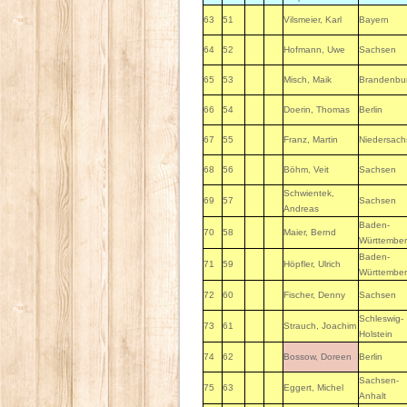
63
51
Vilsmeier, Karl
Bayern
64
52
Hofmann, Uwe
Sachsen
65
53
Misch, Maik
Brandenbu
66
54
Doerin, Thomas
Berlin
67
55
Franz, Martin
Niedersac
68
56
Böhm, Veit
Sachsen
Schwientek,
69
57
Sachsen
Andreas
Baden-
70
58
Maier, Bernd
Württembe
Baden-
71
59
Höpfler, Ulrich
Württembe
72
60
Fischer, Denny
Sachsen
Schleswig-
73
61
Strauch, Joachim
Holstein
74
62
Bossow, Doreen
Berlin
Sachsen-
75
63
Eggert, Michel
Anhalt