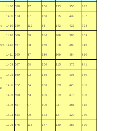
1430
588
97
156
233
356
842
1420
513
97
163
215
432
907
rg
1419
656
112
83
142
426
763
1418
609
30
184
209
386
809
hsen
1413
567
98
150
218
380
846
1411
595
87
136
209
384
816
1408
567
98
156
215
372
841
1408
559
92
145
206
406
849
rg
1408
522
74
163
229
420
886
rg
1405
600
73
135
219
378
805
1405
587
97
100
237
384
818
1404
634
90
133
127
420
770
1395
575
116
177
139
388
820