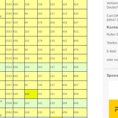
Verband
1533
609
106
159
233
426
924
Deutsch
1530
600
98
183
237
412
930
Carl-Or
rg
89547 G
1527
620
86
179
208
434
907
Konta
1523
611
110
142
226
434
912
Rufen S
1522
658
110
179
133
442
864
Telefon
1520
642
98
134
220
426
878
E-Mai
1516
604
104
186
204
418
912
oder nu
1514
608
104
163
227
412
906
Spons
1510
642
112
157
141
458
868
1507
650
90
134
227
406
857
1507
649
122
151
231
354
858
he
1506
660
102
141
235
368
846
1504
566
108
132
240
458
938
rg