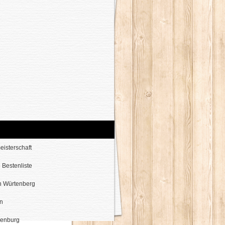
5
7
9
1
3
5
7
9
eisterschaft
 Bestenliste
 Würtenberg
n
enburg