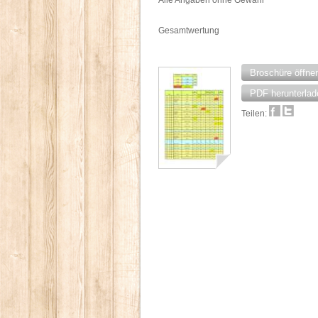
Alle Angaben ohne Gewähr
Gesamtwertung
Broschüre öffne
PDF herunterlad
Teilen: