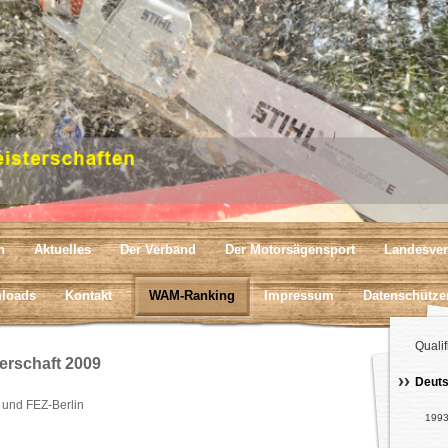
n
Aktuelles
Der Verband
Der Motorsägensport
Landesver
loads
Kontakt
WAM-Ranking
Impressum
Datenschutze
Qualif
erschaft 2009
Deuts
 und FEZ-Berlin
199