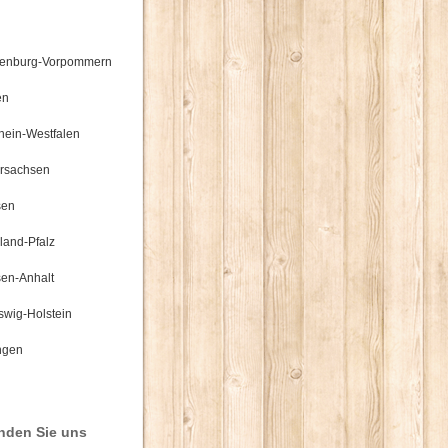
enburg-Vorpommern
en
hein-Westfalen
rsachsen
sen
land-Pfalz
en-Anhalt
swig-Holstein
ngen
inden Sie uns