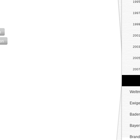
199
199
199
n
200
en
200
200
200
200
Weltm
Ewige
Baden
Bayer
Brand