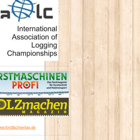
:
w.forstfachverlag.de