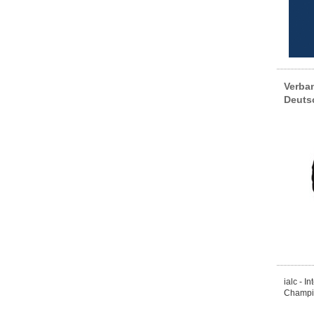
Verba
Deuts
ialc - I
Champi