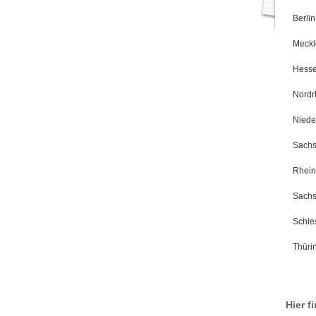
Berlin
Meckl
Hess
Nordr
Niede
Sach
Rhein
Sachs
Schle
Thüri
Hier f