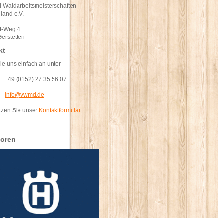
 Waldarbeitsmeisterschaften
land e.V.
ff-Weg 4
erstetten
kt
ie uns einfach an unter
: +49 (0152) 27 35 56 07
l:
info@vwmd.de
tzen Sie unser
Kontaktformular
.
oren